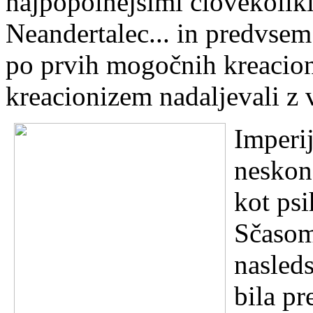
najpopolnejšimi človekoliki
Neandertalec... in predvsem
po prvih mogo
č
nih kreacion
kreacionizem nadaljevali 
Imperi
neskon
kot psi
S
č
asom
nasleds
bila pr