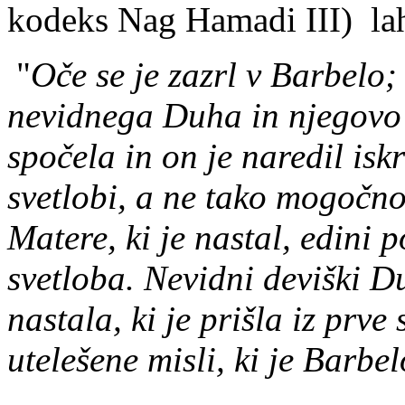
kodeks Nag Hamadi III) la
"
O
č
e se je zazrl v Barbelo
nevidnega Duha in njegovo 
spo
č
ela in on je naredil is
svetlobi, a ne tako mogo
č
no
Matere, ki je nastal, edini 
svetloba. Nevidni deviški Duh
nastala, ki je prišla iz prve
utelešene misli, ki je Barbel