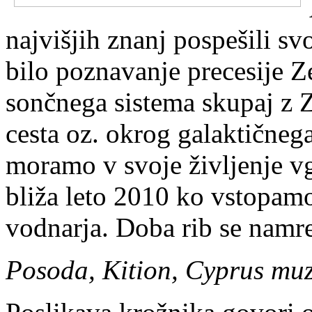
najvišjih znanj pospešili sv
bilo poznavanje precesije Z
son
č
nega sistema skupaj z 
cesta oz. okrog galakti
č
nega
moramo v svoje življenje vg
bliža leto 2010 ko vstopam
vodnarja. Doba rib se namr
Posoda, Kition, Cyprus mu