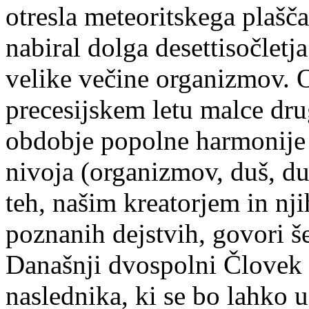
otresla meteoritskega plašča
nabiral dolga desettiso
č
letj
velike ve
č
ine organizmov. 
precesijskem letu malce dr
obdobje popolne harmonije 
nivoja (organizmov, duš, du
teh, našim kreatorjem in n
poznanih dejstvih, govori 
Današnji dvospolni
Č
lovek
naslednika, ki se bo lahko 