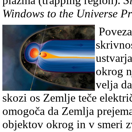
plazma (trapping region).
S
Windows to the Universe Pr
Poveza
skrivno
ustvarja
okrog n
velja d
skozi os Zemlje te
č
e elektri
omogo
č
a da Zemlja prejem
objektov okrog in v smeri z