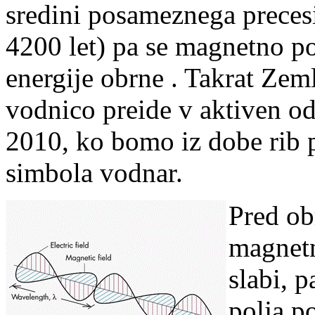
sredini posameznega precesi
4200 let) pa se magnetno pol
energije obrne . Takrat Zem
vodnico preide v aktiven od
2010, ko bomo iz dobe rib p
simbola vodnar.
Pred ob
magnetn
slabi, 
polja p