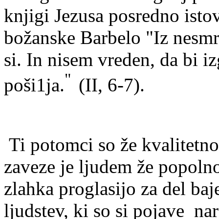
knjigi Jezusa posredno isto
božanske Barbelo "Iz nesmr
si. In nisem vreden, da bi iz
"
poši1ja.
(II, 6-7).
Ti potomci so že kvalitetno 
zaveze je ljudem že popol
zlahka proglasijo za del ba
ljudstev, ki so si pojave na