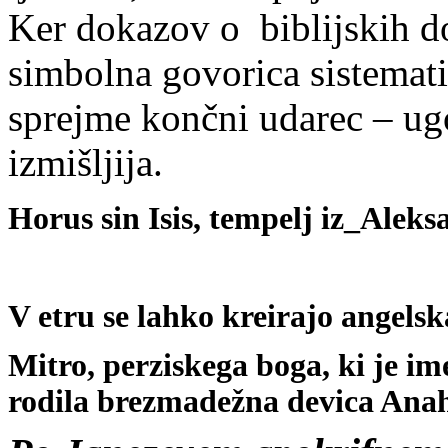
Ker dokazov o biblijskih do
simbolna govorica sistemati
sprejme kon
č
ni udarec – ug
izmišljija.
Horus sin Isis, tempelj iz_Alek
V etru se lahko kreirajo angelska
Mitro, perziskega boga, ki je im
rodila brezmadežna devica Anah