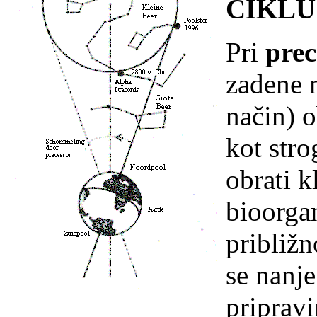
CIKLU
Pri
prec
zadene m
na
č
in) 
kot stro
obrati k
bioorga
približ
se nanj
priprav