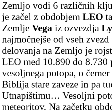
Zemljo vodi 6 razli
č
nih klj
je za
č
el z obdobjem
LEO
ta
Zemlje
Vega
iz ozvezdja
Ly
najmo
č
nejše od vseh zvezd
delovanja na Zemljo je rojs
LEO med 10.890 do 8.730 p.n
vesoljnega potopa, o
č
emer 
Biblija stare zaveze in pa 
Utnapištimu… Vesoljni pot
meteoritov. Na za
č
etku obd