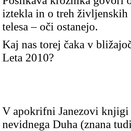
Poslikava krožnika govori o
iztekla in o treh življenski
telesa – o
č
i ostanejo.
Kaj nas torej
č
aka v bližajo
Leta 2010?
V apokrifni Janezovi knjigi
nevidnega Duha (znana tudi