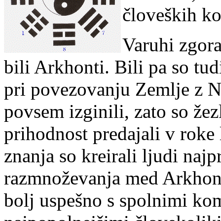
č
loveških k
Varuhi zgora
bili Arkhonti. Bili pa so tud
pri povezovanju Zemlje z N
povsem izginili, zato so že
prihodnost predajali v roke 
znanja so kreirali ljudi naj
razmnoževanja med Arkhont
bolj uspešno s spolnimi ko