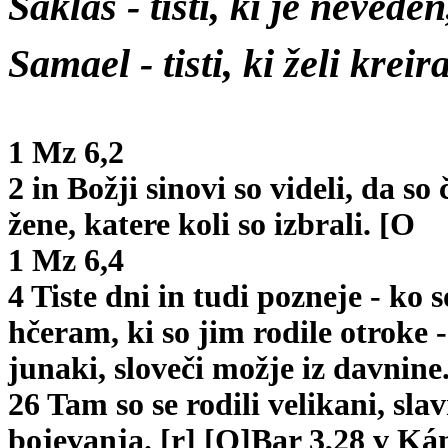
Saklas
- tisti, ki je neveden
Samael
- tisti, ki želi kreira
1 Mz 6,2
2 in Božji sinovi so videli, da so
žene, katere koli so izbrali. [O
1 Mz 6,4
4 Tiste dni in tudi pozneje - ko 
hčeram, ki so jim rodile otroke - 
junaki, sloveči možje iz davnine
26 Tam so se rodili velikani, sla
bojevanja. [r] [O]Bar 3,28 v K