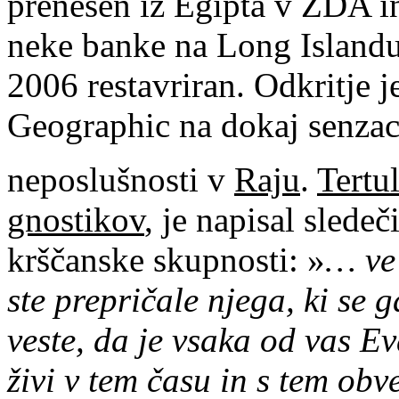
prenesen iz Egipta v ZDA in 
neke banke na Long Islandu 
2006 restavriran. Odkritje j
Geographic na dokaj senzaci
neposlušnosti v
Raju
.
Tertul
gnostikov
, je napisal sled
krščanske skupnosti: »
… ve 
ste prepričale njega, ki se 
veste, da je vsaka od vas 
živi v tem času in s tem obv