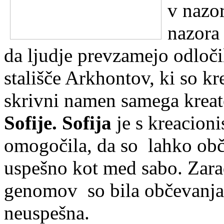
v nazor
nazora 
da ljudje prevzamejo odlo
č
stališ
č
e Arkhontov, ki so krei
skrivni namen samega kreat
Sofije. Sofija
je s kreacioni
omogo
č
ila, da so lahko ob
uspešno kot med sabo. Zara
genomov so bila ob
č
evanj
neuspešna.