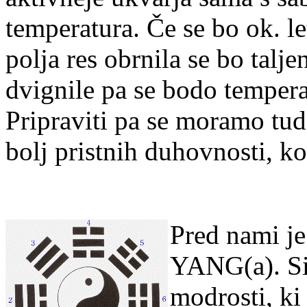
temperatura.
Č
e se bo ok. 
polja res obrnila se bo talje
dvignile pa se bodo tempera
Pripraviti pa se moramo tud
bolj pristnih duhovnosti, k
Pred nami je
YANG(a). Sim
modrosti, ki