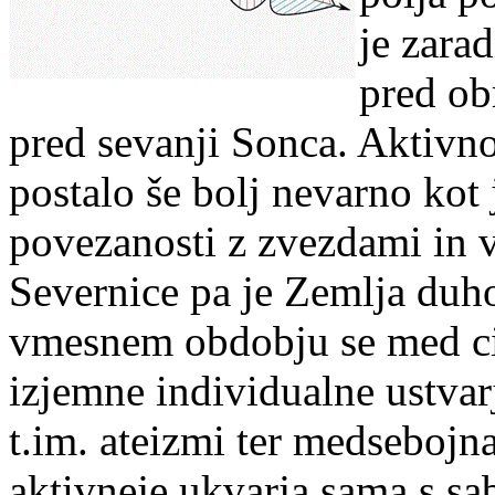
je zara
pred ob
pred sevanji Sonca. Aktivno
postalo še bolj nevarno kot j
povezanosti z zvezdami in 
Severnice pa je Zemlja duho
vmesnem obdobju se med ci
izjemne individualne ustvar
t.im. ateizmi ter medsebojn
aktivneje ukvarja sama s sa