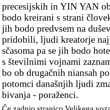
precesijskih in YIN YAN o
bodo kreirani s strani
č
lovek
jih bodo predvsem na duše
pridobili, ljudi kreatorje na
s
č
asoma pa se jih bodo hotel
s številnimi vojnami zazna
bo ob druga
č
nih niansah po
potomci današnjih ljudi zm
bivanja - poraženci.
Če zadnjo stranico Velikega voz