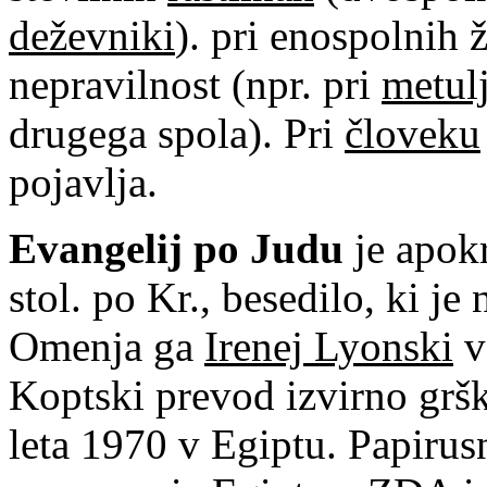
deževniki
). pri enospolnih 
nepravilnost (npr. pri
metul
drugega spola). Pri
človeku
pojavlja.
Evangelij po Judu
je apok
stol. po Kr., besedilo, ki je 
Omenja ga
Irenej Lyonski
v
Koptski prevod izvirno gršk
leta 1970 v Egiptu. Papirusn