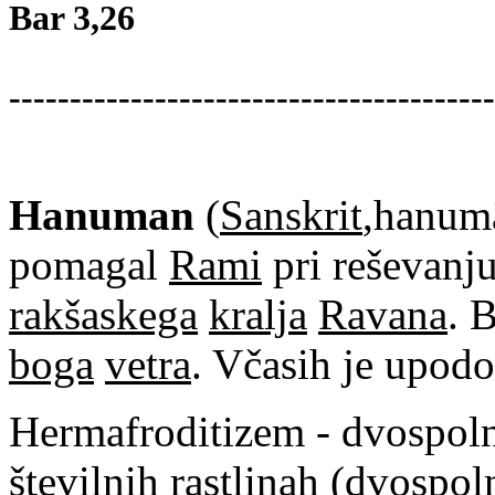
Bar 3,26
----------------------------------------
Hanuman
(
Sanskrit
,hanum
pomagal
Rami
pri reševanj
rakšaskega
kralja
Ravana
. 
boga
vetra
. Včasih je upod
Hermafroditizem - dvospoln
številnih
rastlinah
(dvospoln