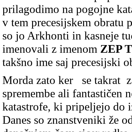
prilagodimo na pogojne kata
v tem precesijskem obratu p
so jo Arkhonti in kasneje tu
imenovali z imenom
ZEP 
takšno ime saj precesijski ob
Morda zato ker se takrat 
spremembe ali fantasti
č
en n
katastrofe, ki pripeljejo do
Danes so znanstveniki že od