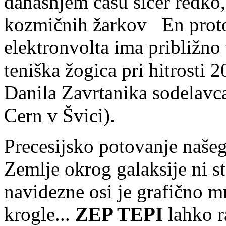
današnjem času sicer redko
kozmičnih žarkov
En prot
elektronvolta ima približno
teniška žogica pri hitrosti 
Danila Zavrtanika sodelavca
Cern v Švici).
Precesijsko potovanje naše
Zemlje okrog galaksije ni s
navidezne osi je grafi
č
no mr
krogle...
ZEP TEPI
lahko r