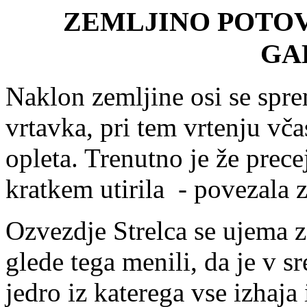
ZEMLJINO POTOV
GA
Naklon zemljine osi se sprem
vrtavka, pri tem vrtenju vča
opleta. Trenutno je že precej
kratkem utirila - povezala 
Ozvezdje Strelca se ujema z
glede tega menili, da je v s
jedro iz katerega vse izhaja