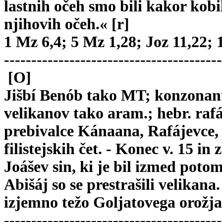
lastnih očeh smo bili kakor kobil
njihovih očeh.« [r]
1 Mz 6,4; 5 Mz 1,28; Joz 11,22; 1
----------------------------------------
[O]
Jišbí Benób tako MT; konzonantn
velikanov tako aram.; hebr. rafá
prebivalce Kánaana, Rafájevce, 
filistejskih čet. - Konec v. 15 i
Joášev sin, ki je bil izmed potom
Abišáj so se prestrašili velikana.
izjemno težo Goljatovega orožja
----------------------------------------