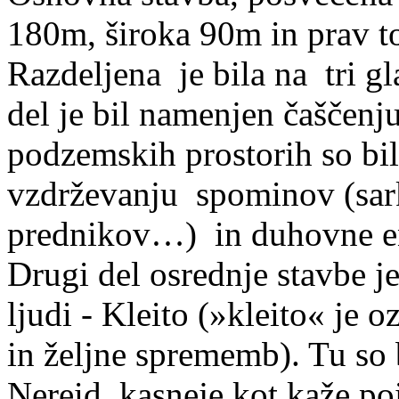
180m, široka 90m in prav t
Razdeljena je bila na tri g
del je bil namenjen čaščenj
podzemskih prostorih so bil
vzdrževanju spominov (sark
prednikov…)
in duhovne en
Drugi del osrednje stavbe 
ljudi - Kleito (»kleito« je 
in željne sprememb). Tu so 
Nereid, kasneje kot kaže po