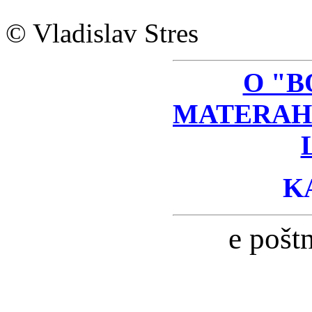
© Vladislav Stres
O "B
MATERAH
K
e pošt