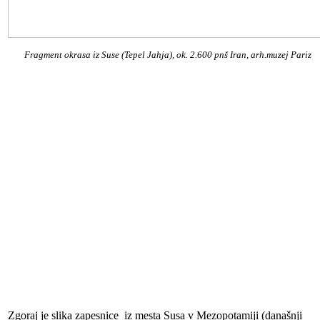
Fragment okrasa iz Suse (Tepel Jahja), ok. 2.600 pnš Iran,
arh.muzej
Pariz
Zgoraj je slika zapesnice iz mesta Susa v Mezopotamiji (današnji