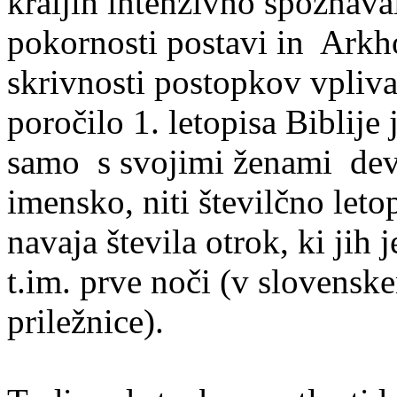
kraljih intenzivno spoznava
pokornosti postavi in Ark
skrivnosti postopkov vpliv
poročilo 1. letopisa Biblije 
samo s svojimi ženami devet
imensko, niti številčno letop
navaja števila otrok, ki jih
t.im. prve noči (v slovensk
priležnice).