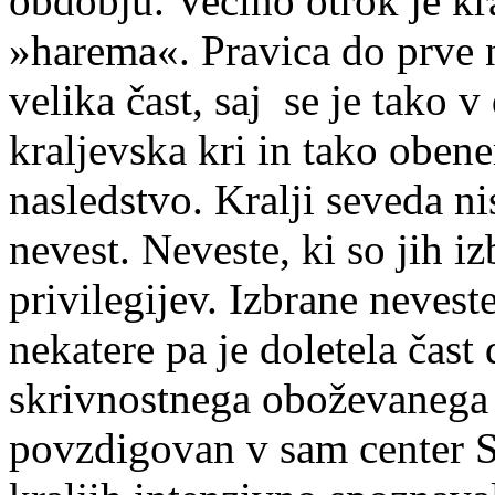
obdobju. Večino otrok je kr
»harema«. Pravica do prve 
velika čast, saj se je tako 
kraljevska kri in tako obe
nasledstvo. Kralji seveda n
nevest. Neveste, ki so jih iz
privilegijev. Izbrane neveste
nekatere pa je doletela čast 
skrivnostnega oboževanega o
povzdigovan v sam center Sv