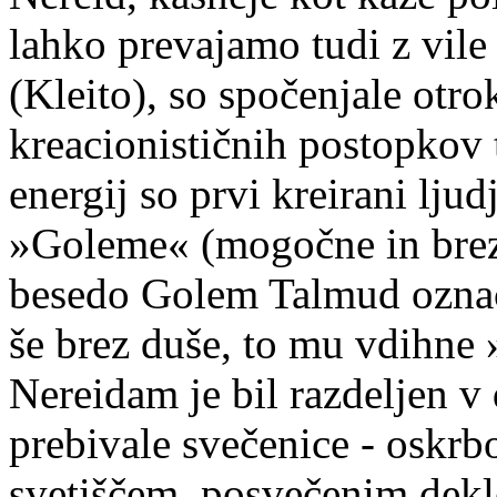
lahko prevajamo tudi z vile
(Kleito), so spočenjale otro
kreacionističnih postopkov 
energij so prvi kreirani ljud
»Goleme« (mogočne in brez 
besedo Golem Talmud označu
še brez duše, to mu vdihne
Nereidam je bil razdeljen v
prebivale svečenice - oskr
svetiščem posvečenim dekle