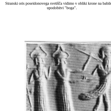
Stranski oris poseidonovega svetišča vidimo v obliki krone na babil
upodobitvi "boga".