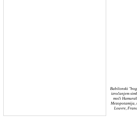
Babilonski "bo
izročanjem sim
moči Hamurab
Mezopotamija, 
Louvre, Franc