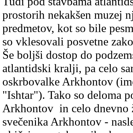
Tudi pod stavbama atlantids
prostorih nekakšen muzej 
predmetov, kot so bile pesmi
so vklesovali posvetne zakon
Še boljši dostop do podzem
atlantidski kralji, pa celo s
oskrbovalke Arkhontov (im
"Ishtar"). Tako so deloma 
Arkhontov in celo dnevno ž
svečenika Arkhontov - nasle