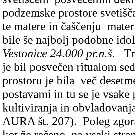
podzemske prostore svetišča
te matere in čaščenju
mater
bile še najbolj podobne ido
Vestonice 24.000 pr.n.š
.
Tr
je bil posvečen ritualom sed
prostoru je bila več desetme
postavami in tu se je vsake p
kultiviranja in obvladovanja
AURA
št. 207). Poleg zgora
kot že rečeno, na vsaki stran