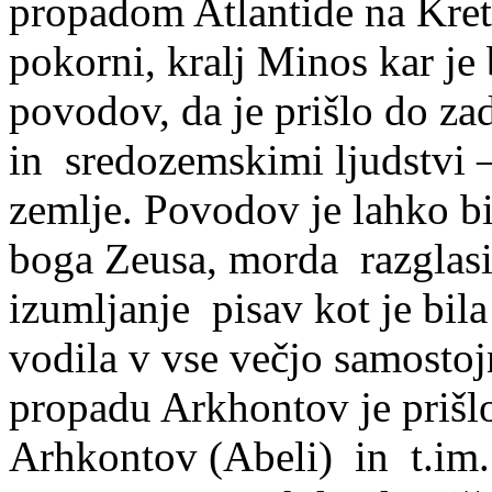
propadom Atlantide na Kreti
pokorni, kralj Minos kar je
povodov, da je prišlo do za
in
sredozemskimi ljudstvi –
zemlje. Povodov je lahko bi
boga Zeusa, morda
razglas
izumljanje
pisav kot je bila
vodila v vse večjo samostoj
propadu Arkhontov je prišlo
Arhkontov (Abeli) in t.im. 