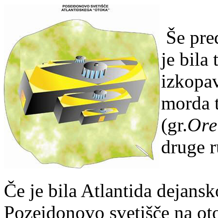
Še pre
je bila
izkopav
morda t
(
gr.
Ore
druge r
Če je bila Atlantida dejansk
Pozeidonovo svetišče na ot