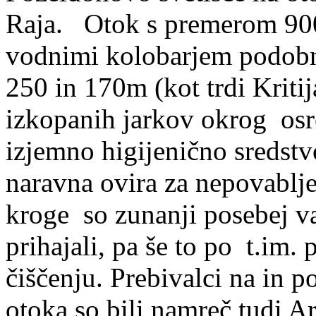
Raja. Otok s premerom
90
vodnimi kolobarjem podobn
250 in
170m (kot trdi Kritij
izkopanih jarkov okrog osr
izjemno higijenično sredstv
naravna ovira za nepovablje
kroge so zunanji posebej va
prihajali, pa še to po t.im.
čiščenju. Prebivalci na in p
otoka so bili namreč tudi Ar