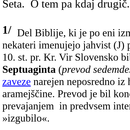
Seta. O tem pa kdaj drugič.
1/
Del Biblije, ki je po eni iz
nekateri imenujejo jahvist (J)
10. st
. pr. Kr. Vir Slovensko b
Septuaginta
(
prevod sedemde
zaveze
narejen neposredno iz h
aramejščine. Prevod je bil konča
prevajanjem
in predvsem inte
»izgubilo«.