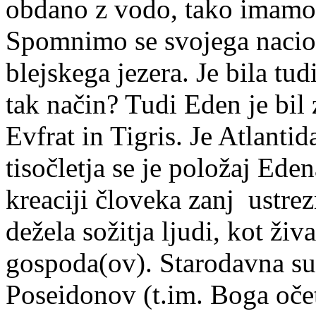
obdano z vodo, tako imamo l
Spomnimo se svojega nacio
blejskega jezera. Je bila tu
tak način? Tudi Eden je bi
Evfrat in Tigris. Je Atlanti
tisočletja se je položaj Eden
kreaciji človeka zanj
ustrez
dežela sožitja ljudi, kot živa
gospoda(ov). Starodavna su
Poseidonov (t.im. Boga očet